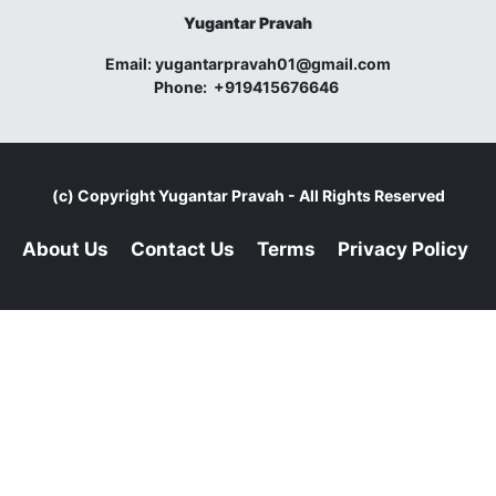
Yugantar Pravah
Email:
yugantarpravah01@gmail.com
Phone:
+919415676646
(c) Copyright
Yugantar Pravah
- All Rights Reserved
About Us
Contact Us
Terms
Privacy Policy