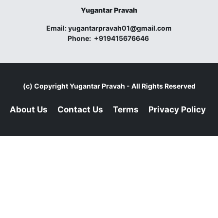
Yugantar Pravah
Email:
yugantarpravah01@gmail.com
Phone:
+919415676646
(c) Copyright
Yugantar Pravah
- All Rights Reserved
About Us
Contact Us
Terms
Privacy Policy