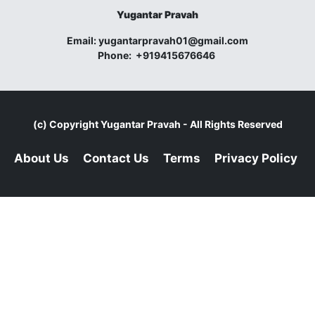
Yugantar Pravah
Email:
yugantarpravah01@gmail.com
Phone:
+919415676646
(c) Copyright
Yugantar Pravah
- All Rights Reserved
About Us
Contact Us
Terms
Privacy Policy