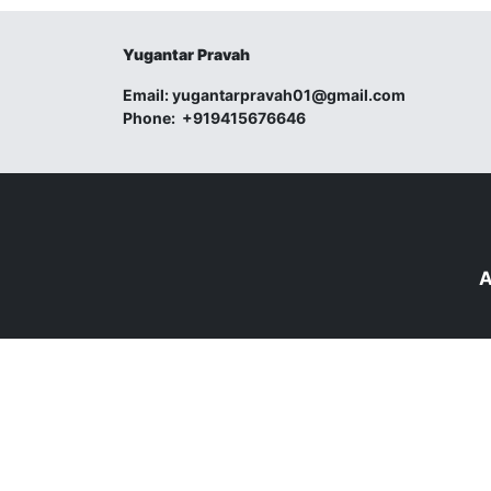
Yugantar Pravah
Email:
yugantarpravah01@gmail.com
Phone:
+919415676646
A