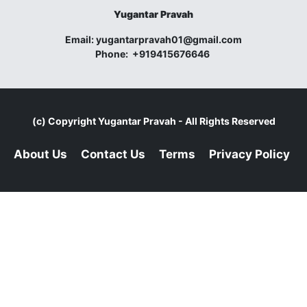
Yugantar Pravah
Email:
yugantarpravah01@gmail.com
Phone:
+919415676646
(c) Copyright
Yugantar Pravah
- All Rights Reserved
About Us
Contact Us
Terms
Privacy Policy