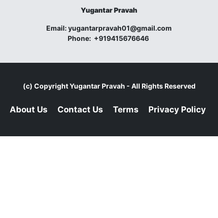
Yugantar Pravah
Email:
yugantarpravah01@gmail.com
Phone:
+919415676646
(c) Copyright
Yugantar Pravah
- All Rights Reserved
About Us
Contact Us
Terms
Privacy Policy