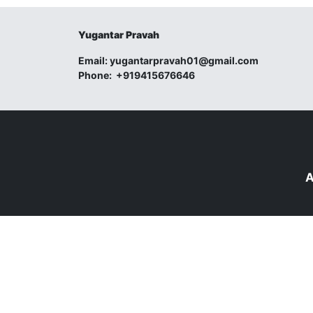
Yugantar Pravah
Email:
yugantarpravah01@gmail.com
Phone:
+919415676646
A