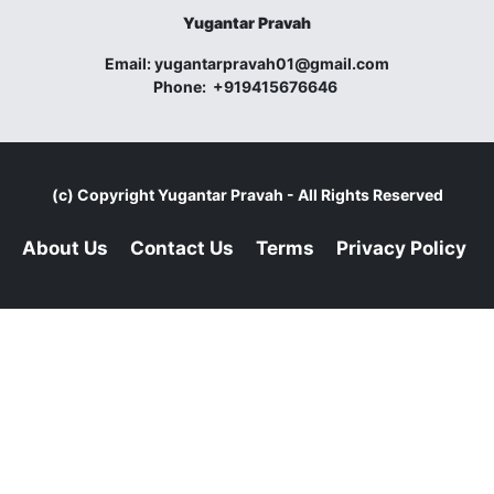
Yugantar Pravah
Email:
yugantarpravah01@gmail.com
Phone:
+919415676646
(c) Copyright
Yugantar Pravah
- All Rights Reserved
About Us
Contact Us
Terms
Privacy Policy