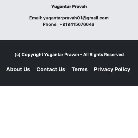
Yugantar Pravah
Email:
yugantarpravah01@gmail.com
Phone:
+919415676646
(c) Copyright
Yugantar Pravah
- All Rights Reserved
About Us
Contact Us
Terms
Privacy Policy