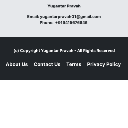
Yugantar Pravah
Email:
yugantarpravah01@gmail.com
Phone:
+919415676646
(c) Copyright
Yugantar Pravah
- All Rights Reserved
About Us
Contact Us
Terms
Privacy Policy