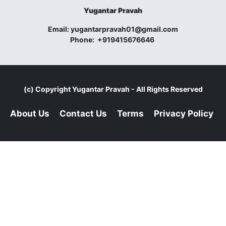
Yugantar Pravah
Email:
yugantarpravah01@gmail.com
Phone:
+919415676646
(c) Copyright
Yugantar Pravah
- All Rights Reserved
About Us
Contact Us
Terms
Privacy Policy