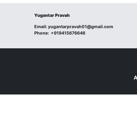
Yugantar Pravah
Email:
yugantarpravah01@gmail.com
Phone:
+919415676646
A