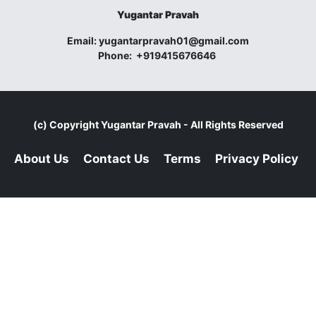
Yugantar Pravah
Email:
yugantarpravah01@gmail.com
Phone:
+919415676646
(c) Copyright
Yugantar Pravah
- All Rights Reserved
About Us
Contact Us
Terms
Privacy Policy