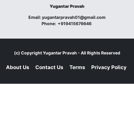
Yugantar Pravah
Email:
yugantarpravah01@gmail.com
Phone:
+919415676646
(c) Copyright
Yugantar Pravah
- All Rights Reserved
About Us
Contact Us
Terms
Privacy Policy