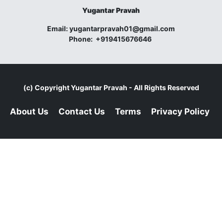
Yugantar Pravah
Email:
yugantarpravah01@gmail.com
Phone:
+919415676646
(c) Copyright
Yugantar Pravah
- All Rights Reserved
About Us
Contact Us
Terms
Privacy Policy