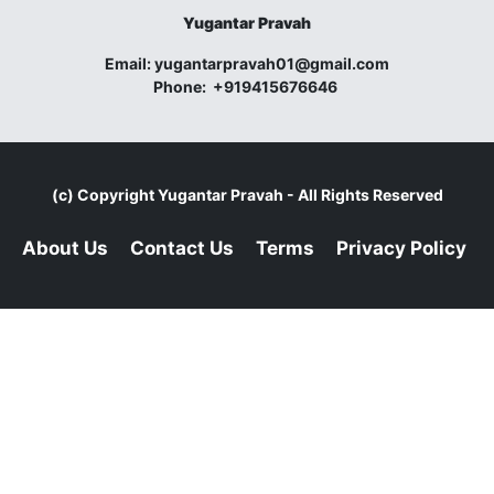
Yugantar Pravah
Email:
yugantarpravah01@gmail.com
Phone:
+919415676646
(c) Copyright
Yugantar Pravah
- All Rights Reserved
About Us
Contact Us
Terms
Privacy Policy