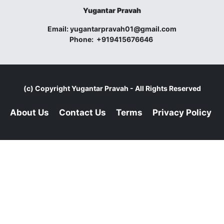
Yugantar Pravah
Email:
yugantarpravah01@gmail.com
Phone:
+919415676646
(c) Copyright
Yugantar Pravah
- All Rights Reserved
About Us
Contact Us
Terms
Privacy Policy