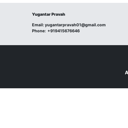
Yugantar Pravah
Email:
yugantarpravah01@gmail.com
Phone:
+919415676646
A