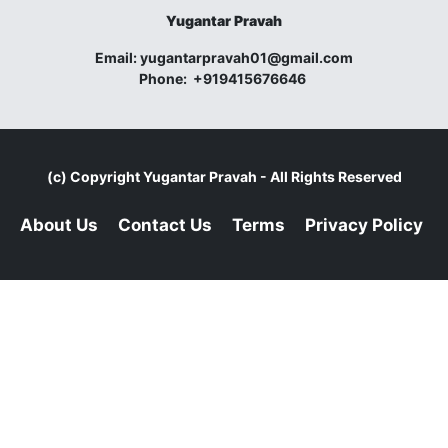
Yugantar Pravah
Email:
yugantarpravah01@gmail.com
Phone:
+919415676646
(c) Copyright
Yugantar Pravah
- All Rights Reserved
About Us
Contact Us
Terms
Privacy Policy