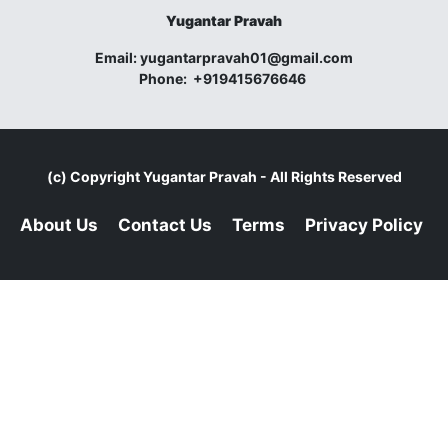
Yugantar Pravah
Email:
yugantarpravah01@gmail.com
Phone:
+919415676646
(c) Copyright
Yugantar Pravah
- All Rights Reserved
About Us
Contact Us
Terms
Privacy Policy