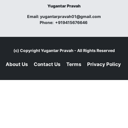
Yugantar Pravah
Email:
yugantarpravah01@gmail.com
Phone:
+919415676646
(c) Copyright
Yugantar Pravah
- All Rights Reserved
About Us
Contact Us
Terms
Privacy Policy