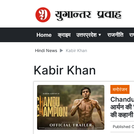
Home
क्राइम
उत्तरप्रदेश ▾
राजनीति
राष
Hindi News
Kabir Khan
Kabir Khan
मनोरंजन
Chandu 
आर्यन की 
की कहानी क
Published 