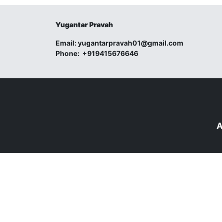
Yugantar Pravah
Email:
yugantarpravah01@gmail.com
Phone:
+919415676646
A