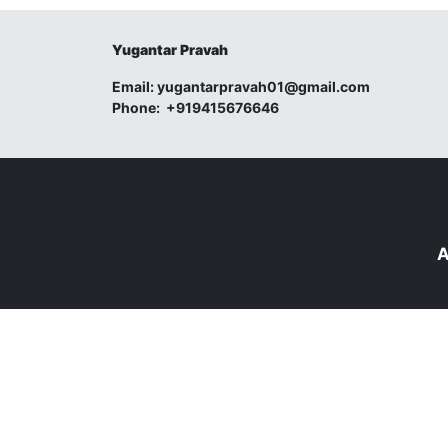
Yugantar Pravah
Email:
yugantarpravah01@gmail.com
Phone:
+919415676646
A