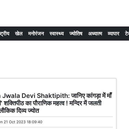
्ट्रीय
खेल
मनोरंजन
स्वास्थ्य
ज्योतिष
अध्यात्म
व्यापार
टे
wala Devi Shaktipith: जानिए कांगड़ा में माँ
वी' शक्तिपीठ का पौराणिक महत्व ! मन्दिर में जलती
लौकिक दिव्य ज्योत
On
21 Oct 2023 18:09:40