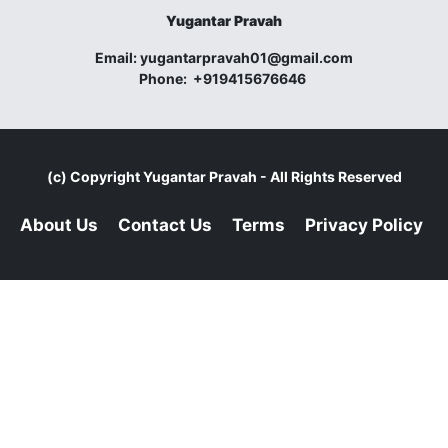
Yugantar Pravah
Email:
yugantarpravah01@gmail.com
Phone:
+919415676646
(c) Copyright
Yugantar Pravah
- All Rights Reserved
About Us
Contact Us
Terms
Privacy Policy