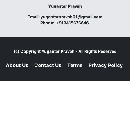
Yugantar Pravah
Email:
yugantarpravah01@gmail.com
Phone:
+919415676646
(c) Copyright
Yugantar Pravah
- All Rights Reserved
About Us
Contact Us
Terms
Privacy Policy