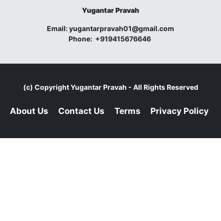
Yugantar Pravah
Email:
yugantarpravah01@gmail.com
Phone:
+919415676646
(c) Copyright
Yugantar Pravah
- All Rights Reserved
About Us
Contact Us
Terms
Privacy Policy