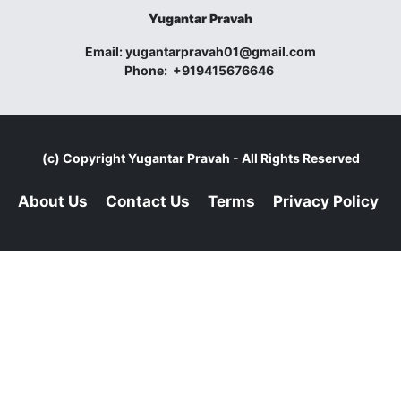
Yugantar Pravah
Email:
yugantarpravah01@gmail.com
Phone:
+919415676646
(c) Copyright
Yugantar Pravah
- All Rights Reserved
About Us
Contact Us
Terms
Privacy Policy