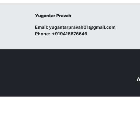
Yugantar Pravah
Email:
yugantarpravah01@gmail.com
Phone:
+919415676646
A