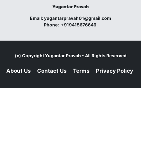
Yugantar Pravah
Email:
yugantarpravah01@gmail.com
Phone:
+919415676646
(c) Copyright
Yugantar Pravah
- All Rights Reserved
About Us
Contact Us
Terms
Privacy Policy