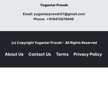
Yugantar Pravah
Email:
yugantarpravah01@gmail.com
Phone:
+919415676646
(c) Copyright
Yugantar Pravah
- All Rights Reserved
About Us
Contact Us
Terms
Privacy Policy