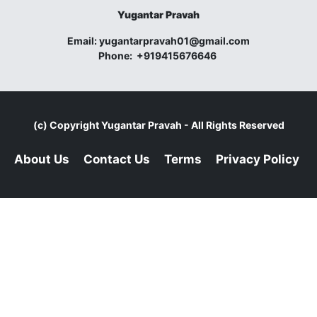
Yugantar Pravah
Email:
yugantarpravah01@gmail.com
Phone:
+919415676646
(c) Copyright
Yugantar Pravah
- All Rights Reserved
About Us
Contact Us
Terms
Privacy Policy