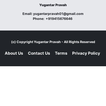
Yugantar Pravah
Email:
yugantarpravah01@gmail.com
Phone:
+919415676646
(c) Copyright
Yugantar Pravah
- All Rights Reserved
About Us
Contact Us
Terms
Privacy Policy