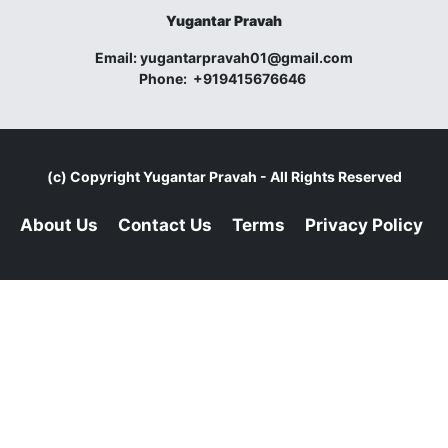
Yugantar Pravah
Email:
yugantarpravah01@gmail.com
Phone:
+919415676646
(c) Copyright
Yugantar Pravah
- All Rights Reserved
About Us
Contact Us
Terms
Privacy Policy