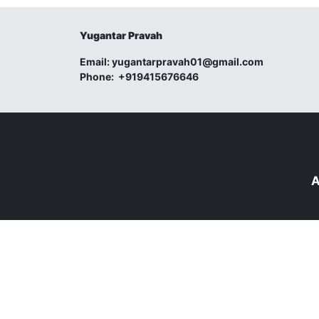
Yugantar Pravah
Email:
yugantarpravah01@gmail.com
Phone:
+919415676646
A