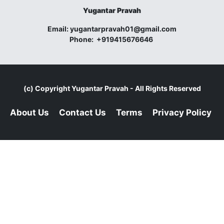
Yugantar Pravah
Email:
yugantarpravah01@gmail.com
Phone:
+919415676646
(c) Copyright
Yugantar Pravah
- All Rights Reserved
About Us
Contact Us
Terms
Privacy Policy