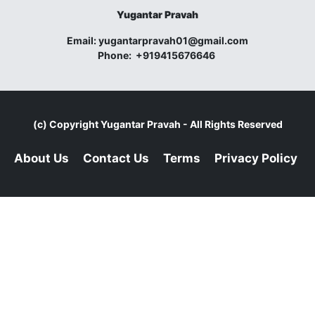
Yugantar Pravah
Email:
yugantarpravah01@gmail.com
Phone:
+919415676646
(c) Copyright
Yugantar Pravah
- All Rights Reserved
About Us
Contact Us
Terms
Privacy Policy