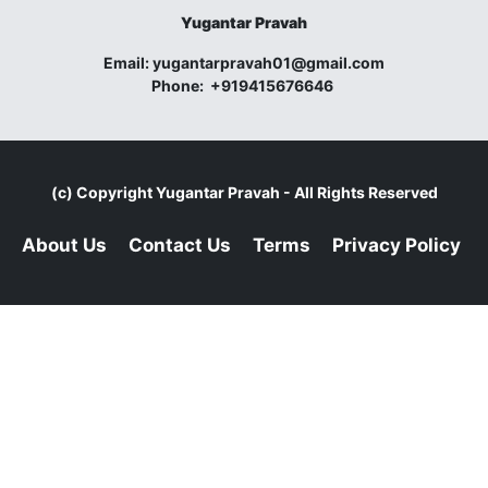
Yugantar Pravah
Email:
yugantarpravah01@gmail.com
Phone:
+919415676646
(c) Copyright
Yugantar Pravah
- All Rights Reserved
About Us
Contact Us
Terms
Privacy Policy