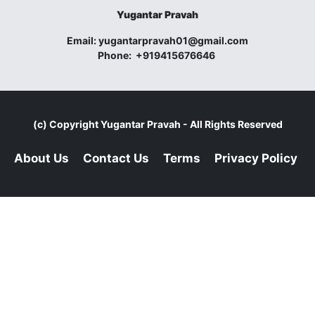
Yugantar Pravah
Email:
yugantarpravah01@gmail.com
Phone:
+919415676646
(c) Copyright
Yugantar Pravah
- All Rights Reserved
About Us
Contact Us
Terms
Privacy Policy