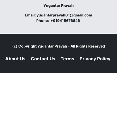
Yugantar Pravah
Email:
yugantarpravah01@gmail.com
Phone:
+919415676646
(c) Copyright
Yugantar Pravah
- All Rights Reserved
About Us
Contact Us
Terms
Privacy Policy