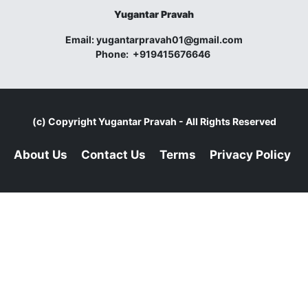
Yugantar Pravah
Email:
yugantarpravah01@gmail.com
Phone:
+919415676646
(c) Copyright
Yugantar Pravah
- All Rights Reserved
About Us
Contact Us
Terms
Privacy Policy