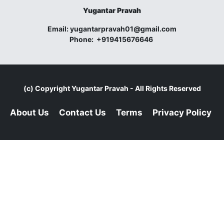
Yugantar Pravah
Email:
yugantarpravah01@gmail.com
Phone:
+919415676646
(c) Copyright
Yugantar Pravah
- All Rights Reserved
About Us
Contact Us
Terms
Privacy Policy