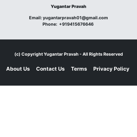
Yugantar Pravah
Email:
yugantarpravah01@gmail.com
Phone:
+919415676646
(c) Copyright
Yugantar Pravah
- All Rights Reserved
About Us
Contact Us
Terms
Privacy Policy