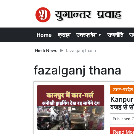
Home
क्राइम
उत्तरप्रदेश ▾
राजनीति
राष
Hindi News
fazalganj thana
fazalganj thana
उत्तर-प्रदेश
Kanpur D
वजह से सो
Published 
Read Mor