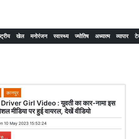
्ट्रीय
खेल
मनोरंजन
स्वास्थ्य
ज्योतिष
अध्यात्म
व्यापार
टे
कानपुर
river Girl Video : युवती का कार-नामा इस
शल मीडिया पर हुई वायरल, देखें वीडियो
On
10 May 2023 15:52:24
e...