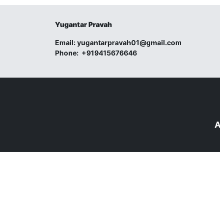
Yugantar Pravah
Email:
yugantarpravah01@gmail.com
Phone:
+919415676646
A