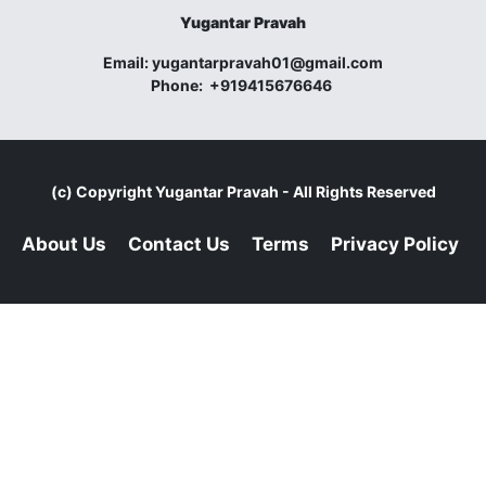
Yugantar Pravah
Email:
yugantarpravah01@gmail.com
Phone:
+919415676646
(c) Copyright
Yugantar Pravah
- All Rights Reserved
About Us
Contact Us
Terms
Privacy Policy