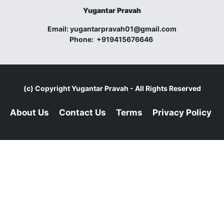
Yugantar Pravah
Email:
yugantarpravah01@gmail.com
Phone:
+919415676646
(c) Copyright
Yugantar Pravah
- All Rights Reserved
About Us
Contact Us
Terms
Privacy Policy