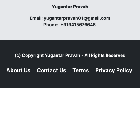
Yugantar Pravah
Email:
yugantarpravah01@gmail.com
Phone:
+919415676646
(c) Copyright
Yugantar Pravah
- All Rights Reserved
About Us
Contact Us
Terms
Privacy Policy