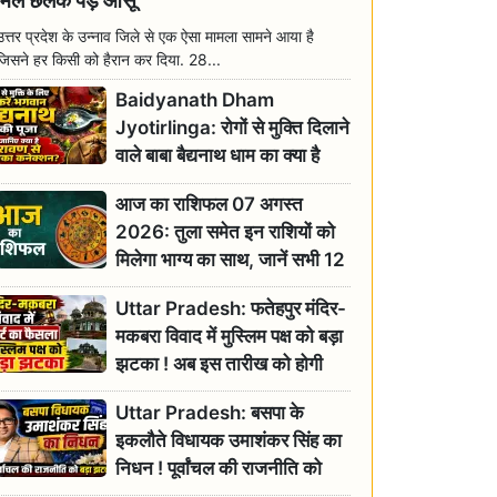
मिल छलक पड़े आंसू
उत्तर प्रदेश के उन्नाव जिले से एक ऐसा मामला सामने आया है
जिसने हर किसी को हैरान कर दिया. 28...
Baidyanath Dham
Jyotirlinga: रोगों से मुक्ति दिलाने
वाले बाबा बैद्यनाथ धाम का क्या है
रावण से संबंध? जानिए ज्योतिर्लिंग की
आज का राशिफल 07 अगस्त
महिमा
2026: तुला समेत इन राशियों को
मिलेगा भाग्य का साथ, जानें सभी 12
राशियों का दैनिक भाग्यफल
Uttar Pradesh: फतेहपुर मंदिर-
मकबरा विवाद में मुस्लिम पक्ष को बड़ा
झटका ! अब इस तारीख को होगी
सुनवाई
Uttar Pradesh: बसपा के
इकलौते विधायक उमाशंकर सिंह का
निधन ! पूर्वांचल की राजनीति को
बड़ा झटका, योगी ने जताया दुःख