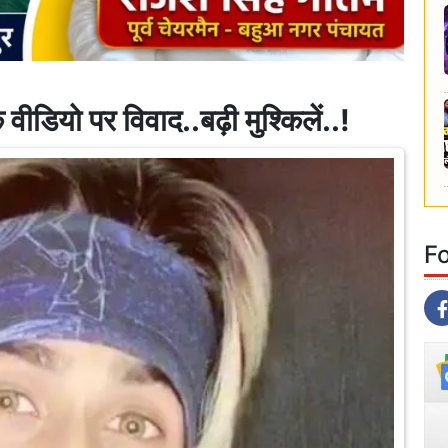
वीडियो पर विवाद..बढ़ी मुश्किलें..!
F