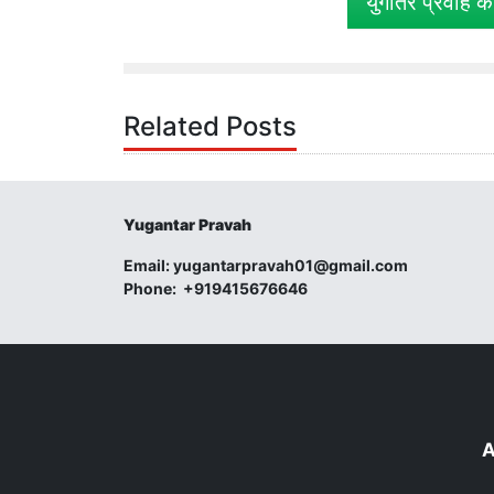
युगांतर प्रवाह क
Related Posts
Yugantar Pravah
Email:
yugantarpravah01@gmail.com
Phone:
+919415676646
A