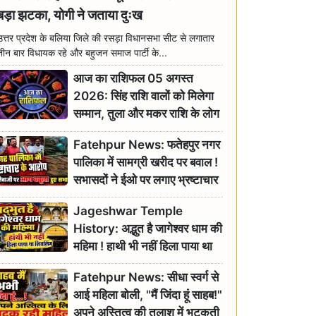
बड़ा झटका, योगी ने जताया दुःख
उत्तर प्रदेश के बलिया जिले की रसड़ा विधानसभा सीट से लगातार
तीन बार विधायक रहे और बहुजन समाज पार्टी के...
आज का राशिफल 05 अगस्त
2026: सिंह राशि वालों को मिलेगा
सम्मान, तुला और मकर राशि के लोग
रहें सतर्क
Fatehpur News: फतेहपुर नगर
पालिका में सामग्री खरीद पर बवाल !
सभासदों ने ईओ पर लगाए भ्रष्टाचार
के गंभीर आरोप
Jageshwar Temple
History: अद्भुत है जागेश्वर धाम की
महिमा ! हाथी भी नहीं हिला पाया था
शिवलिंग, जानिए क्या है इसका
Fatehpur News: सीधा स्वर्ग से
इतिहास
आई महिला बोली, "मैं जिंदा हूं साहब!"
अपने अस्तित्व की तलाश में भटकती