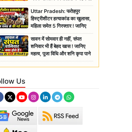
रही बुजुर्ग, एसडीएम ने दिए जांच के
Uttar Pradesh: फतेहपुर
आदेश
हिस्ट्रीशीटर हत्याकांड का खुलासा,
महिला समेत 5 गिरफ्तार ! जानिए
क्या था कनेक्शन?
सावन में सोमवार ही नहीं, संपत
शनिवार भी हैं बेहद खास ! जानिए
महत्व, पूजा विधि और शनि कृपा पाने
के आसान उपाय
ollow Us