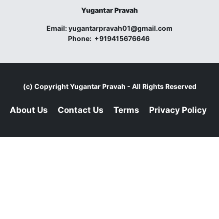
Yugantar Pravah
Email:
yugantarpravah01@gmail.com
Phone:
+919415676646
(c) Copyright
Yugantar Pravah
- All Rights Reserved
About Us
Contact Us
Terms
Privacy Policy