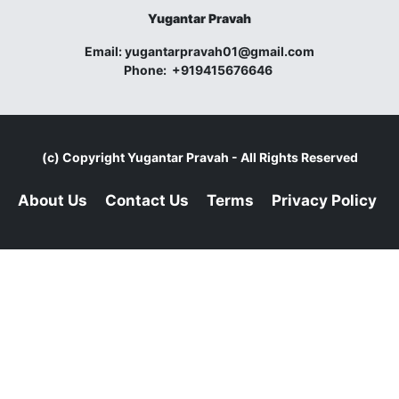
Yugantar Pravah
Email:
yugantarpravah01@gmail.com
Phone:
+919415676646
(c) Copyright
Yugantar Pravah
- All Rights Reserved
About Us
Contact Us
Terms
Privacy Policy